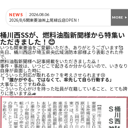
2026.08.06
NEWS
MORE
2026/8/6関東菱油㈱上尾緑丘店OPEN！
桶川西SSが、燃料油脂新聞様から特集い
ただきました！😊
いつも関東菱油をご愛顧いただき、ありがとうございます🥰
先日、桶川西店が埼玉県央広域消防本部様より表彰された件
で、
燃料油脂新聞様へ記事掲載をいただきました🙇！
事件・事故は、いつどこで起きるか分からないので、いきなり
自身が直面した時に
どういった対応が取れるか？を考えさせられます😢
「〝誰かがやる〟ではなくて、率先して自ら行動する」
大事なことですね👷🙇
こういった心がけを持った社員が在籍していること、とても誇
りに思います🙇🚙