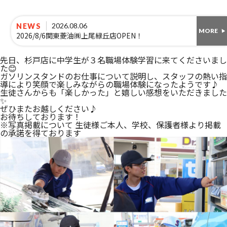
2026.08.06
NEWS
MORE
2026/8/6関東菱油㈱上尾緑丘店OPEN！
先日、杉戸店に中学生が３名職場体験学習に来てくださいまし
た😊
ガソリンスタンドのお仕事について説明し、スタッフの熱い指
導により笑顔で楽しみながらの職場体験になったようです♪
生徒さんからも「楽しかった」と嬉しい感想をいただきました
✨
ぜひまたお越しください♪
お待ちしております！
※写真掲載について 生徒様ご本人、学校、保護者様より掲載
の承諾を得ております