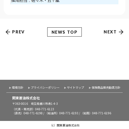
PREV
NEXT
NEWS TOP
環境方針
プライバシーポリシー
サイトマップ
保険商品販売勧誘方針
関東菱油株式会社
〒363-0016 埼玉県桶川市寿1-4-3
（代表・販売部）
048-771-6123
（直売）
048-771-6198
/ （給油所）
048-771-6193
/ （総務）
048-771-6196
（c）関東菱油株式会社