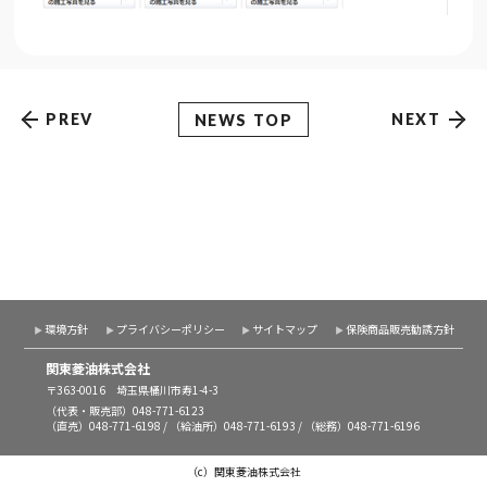
PREV
NEXT
NEWS TOP
環境方針
プライバシーポリシー
サイトマップ
保険商品販売勧誘方針
関東菱油株式会社
〒363-0016 埼玉県桶川市寿1-4-3
（代表・販売部）
048-771-6123
（直売）
048-771-6198
/ （給油所）
048-771-6193
/ （総務）
048-771-6196
（c）関東菱油株式会社