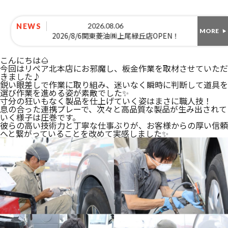
2026.08.06
NEWS
MORE
2026/8/6関東菱油㈱上尾緑丘店OPEN！
こんにちは🌰
今回はリペア北本店にお邪魔し、板金作業を取材させていただ
きました♪
鋭い眼差しで作業に取り組み、迷いなく瞬時に判断して道具を
選び作業を進める姿が素敵でした✨
寸分の狂いもなく製品を仕上げていく姿はまさに職人技！
息の合った連携プレーで、次々と高品質な製品が生み出されて
いく様子は圧巻です。
彼らの高い技術力と丁寧な仕事ぶりが、お客様からの厚い信頼
へと繋がっていることを改めて実感しました✨