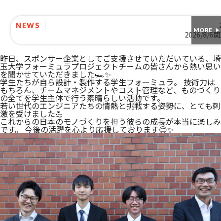
2026.08.06
NEWS
MORE
2026/8/6関東菱油㈱上尾緑丘店OPEN！
昨日、スポンサー企業としてご支援させていただいている、埼
玉大学フォーミュラプロジェクトチームの皆さんから熱い思い
を聞かせていただきました🏎✨
学生たちが自ら設計・製作する学生フォーミュラ。 技術力は
もちろん、チームマネジメントやコスト管理など、ものづくり
の全てを学生主体で行う素晴らしい活動です。
若い世代のエンジニアたちの情熱と挑戦する姿勢に、とても刺
激を受けました💪
これからの日本のモノづくりを担う彼らの成長が本当に楽しみ
です。 今後の活躍を心より応援しております😊✨